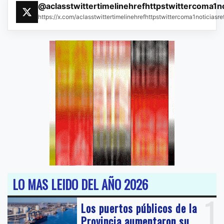
@aclasstwittertimelinehrefhttpstwittercoma1n
https://x.com/aclasstwittertimelinehrefhttpstwittercoma1noticias
LO MAS LEIDO DEL AÑO 2026
1
Los puertos públicos de la
Provincia aumentaron su