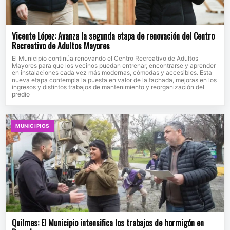
Vicente López: Avanza la segunda etapa de renovación del Centro
Recreativo de Adultos Mayores
El Municipio continúa renovando el Centro Recreativo de Adultos
Mayores para que los vecinos puedan entrenar, encontrarse y aprender
en instalaciones cada vez más modernas, cómodas y accesibles. Esta
nueva etapa contempla la puesta en valor de la fachada, mejoras en los
ingresos y distintos trabajos de mantenimiento y reorganización del
predio
MUNICIPIOS
Quilmes: El Municipio intensifica los trabajos de hormigón en