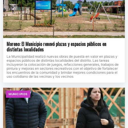
Moreno: El Municipio renovó plazas y espacios públicos en
distintas localidades
La Municipalidad realizó nuevas obras de puesta en valor en plazas y
espacios públicos de distintas localidades del distrito. Las tareas
incluyeron la colocación de juegos, refacciones generales, trabajos de
pintura y mejoras en sectores recreativos con el objetivo de fortalecer
los encuentros de la comunidad y brindar mejores condiciones para el
uso cotidiano de las vecinas y los vecinos
MUNICIPIOS