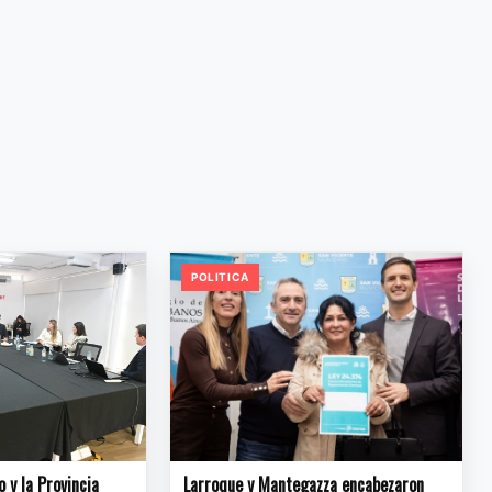
POLITICA
o y la Provincia
Larroque y Mantegazza encabezaron