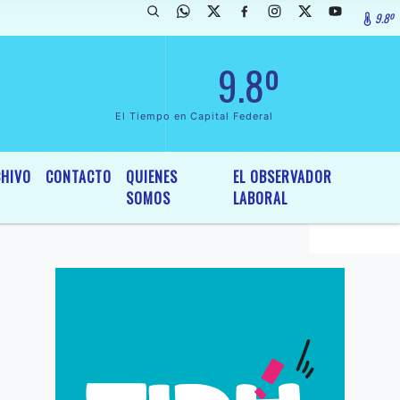
9.8º
arada de InterÃ©s General y Legislativo, por Ordenanza NÂº 6236/19 
9.8º
El Tiempo en Capital Federal
HIVO
CONTACTO
QUIENES
EL OBSERVADOR
SOMOS
LABORAL