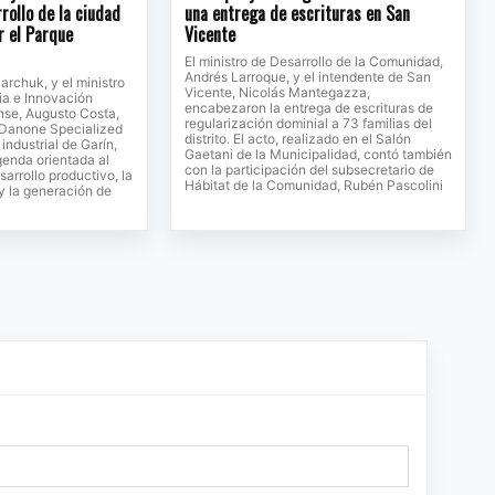
rollo de la ciudad
una entrega de escrituras en San
r el Parque
Vicente
El ministro de Desarrollo de la Comunidad,
Andrés Larroque, y el intendente de San
jarchuk, y el ministro
Vicente, Nicolás Mantegazza,
ia e Innovación
encabezaron la entrega de escrituras de
se, Augusto Costa,
regularización dominial a 73 familias del
e Danone Specialized
distrito. El acto, realizado en el Salón
 industrial de Garín,
Gaetani de la Municipalidad, contó también
genda orientada al
con la participación del subsecretario de
sarrollo productivo, la
Hábitat de la Comunidad, Rubén Pascolini
 y la generación de