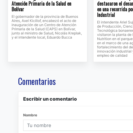
Atención Primaria de la Salud en
destacaron el desar
Bolívar
en una recorrida po
Industrial
El gobernador de la provincia de Buenos
Aires, Axel Kicillof, encabezó el acto de
El intendente Ariel Su
inauguración de un Centro de Atención
de Producción, Cienc
Primaria de la Salud (CAPS) en Bolívar,
Tecnológica bonaeren
junto al ministro de Salud, Nicolás Kreplak,
visitaron la planta d
y el intendente local, Eduardo Bucca
Nutrition en el parque
en el marco de una a
fortalecimiento del de
innovación industrial
empleo de calidad
Comentarios
Escribir un comentario
Nombre