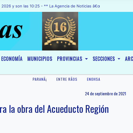
on las 10:25 - ** La Agencia de Noticias â€œA1 Noticiasâ€, fue decl
ECONOMÍA
MUNICIPIOS
PROVINCIAS
SECCIONES
ARC
PARANÃ¡
ENTRE RÃ­OS
ENOHSA
24 de septiembre de 2021
ara la obra del Acueducto Región