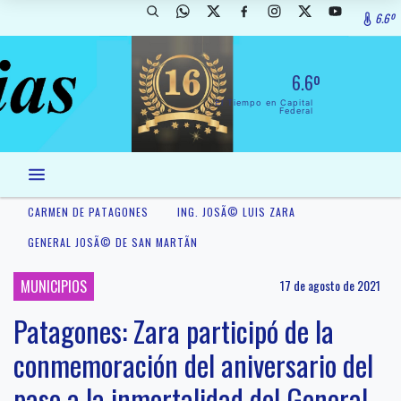
6.6º
6.6º
El Tiempo en Capital
Federal
CARMEN DE PATAGONES
ING. JOSÃ© LUIS ZARA
GENERAL JOSÃ© DE SAN MARTÃ­N
MUNICIPIOS
17 de agosto de 2021
Patagones: Zara participó de la
conmemoración del aniversario del
paso a la inmortalidad del General