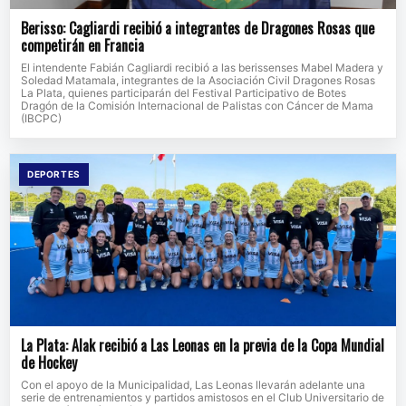
Berisso: Cagliardi recibió a integrantes de Dragones Rosas que
competirán en Francia
El intendente Fabián Cagliardi recibió a las berissenses Mabel Madera y
Soledad Matamala, integrantes de la Asociación Civil Dragones Rosas
La Plata, quienes participarán del Festival Participativo de Botes
Dragón de la Comisión Internacional de Palistas con Cáncer de Mama
(IBCPC)
DEPORTES
La Plata: Alak recibió a Las Leonas en la previa de la Copa Mundial
de Hockey
Con el apoyo de la Municipalidad, Las Leonas llevarán adelante una
serie de entrenamientos y partidos amistosos en el Club Universitario de