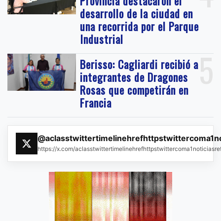
Provincia destacaron el
desarrollo de la ciudad en
una recorrida por el Parque
Industrial
5
Berisso: Cagliardi recibió a
integrantes de Dragones
Rosas que competirán en
Francia
@aclasstwittertimelinehrefhttpstwittercoma1n
https://x.com/aclasstwittertimelinehrefhttpstwittercoma1noticias