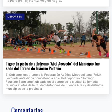
La Plata (CULP) los días 29 y 30 de julio
DEPORTES
Tigre: La pista de atletismo “Abel Acevedo” del Municipio fue
sede del Torneo de Invierno Porteño
El Gobierno local, junto a la Federación Atlética Metropolitana (FAM),
llevó adelante dicha competencia en el Polideportivo "Domingo
Faustino Sarmiento", ubicado en el centro de la ciudad. La jornada
reunió a atletas de la Ciudad Autónoma de Buenos Aires y de distintos
municipios de la provincia
Comentarios