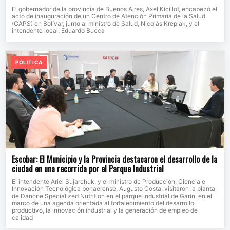
El gobernador de la provincia de Buenos Aires, Axel Kicillof, encabezó el
acto de inauguración de un Centro de Atención Primaria de la Salud
(CAPS) en Bolívar, junto al ministro de Salud, Nicolás Kreplak, y el
intendente local, Eduardo Bucca
POLITICA
Escobar: El Municipio y la Provincia destacaron el desarrollo de la
ciudad en una recorrida por el Parque Industrial
El intendente Ariel Sujarchuk, y el ministro de Producción, Ciencia e
Innovación Tecnológica bonaerense, Augusto Costa, visitaron la planta
de Danone Specialized Nutrition en el parque industrial de Garín, en el
marco de una agenda orientada al fortalecimiento del desarrollo
productivo, la innovación industrial y la generación de empleo de
calidad