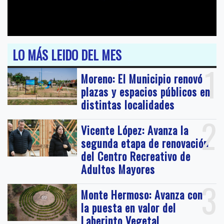
LO MÁS LEIDO DEL MES
1
Moreno: El Municipio renovó
plazas y espacios públicos en
distintas localidades
2
Vicente López: Avanza la
segunda etapa de renovación
del Centro Recreativo de
Adultos Mayores
3
Monte Hermoso: Avanza con
la puesta en valor del
Laberinto Vegetal