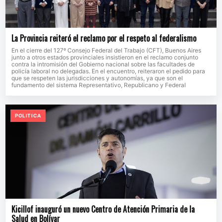
La Provincia reiteró el reclamo por el respeto al federalismo
En el cierre del 127º Consejo Federal del Trabajo (CFT), Buenos Aires
junto a otros estados provinciales insistieron en el reclamo conjunto
contra la intromisión del Gobierno nacional sobre las facultades de
policía laboral no delegadas. En el encuentro, reiteraron el pedido para
que se respeten las jurisdicciones y autonomías, ya que son el
fundamento del sistema Representativo, Republicano y Federal
POLITICA
Kicillof inauguró un nuevo Centro de Atención Primaria de la
Salud en Bolívar