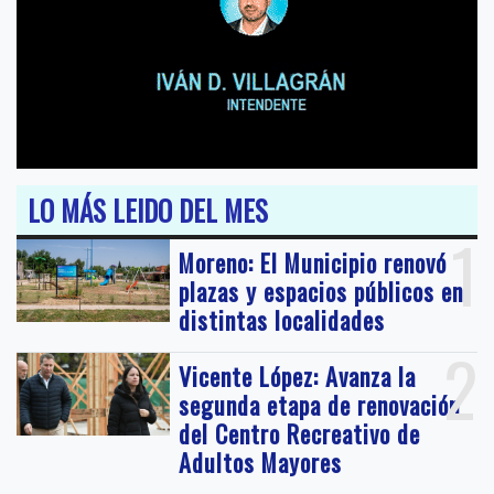
LO MÁS LEIDO DEL MES
1
Moreno: El Municipio renovó
plazas y espacios públicos en
distintas localidades
2
Vicente López: Avanza la
segunda etapa de renovación
del Centro Recreativo de
Adultos Mayores