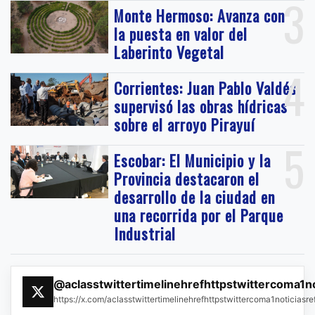
3
Monte Hermoso: Avanza con
la puesta en valor del
Laberinto Vegetal
4
Corrientes: Juan Pablo Valdés
supervisó las obras hídricas
sobre el arroyo Pirayuí
5
Escobar: El Municipio y la
Provincia destacaron el
desarrollo de la ciudad en
una recorrida por el Parque
Industrial
@aclasstwittertimelinehrefhttpstwittercoma1n
https://x.com/aclasstwittertimelinehrefhttpstwittercoma1noticias