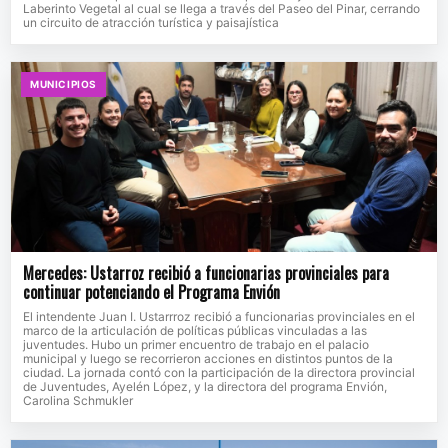
Laberinto Vegetal al cual se llega a través del Paseo del Pinar, cerrando
un circuito de atracción turística y paisajística
MUNICIPIOS
Mercedes: Ustarroz recibió a funcionarias provinciales para
continuar potenciando el Programa Envión
El intendente Juan I. Ustarrroz recibió a funcionarias provinciales en el
marco de la articulación de políticas públicas vinculadas a las
juventudes. Hubo un primer encuentro de trabajo en el palacio
municipal y luego se recorrieron acciones en distintos puntos de la
ciudad. La jornada contó con la participación de la directora provincial
de Juventudes, Ayelén López, y la directora del programa Envión,
Carolina Schmukler