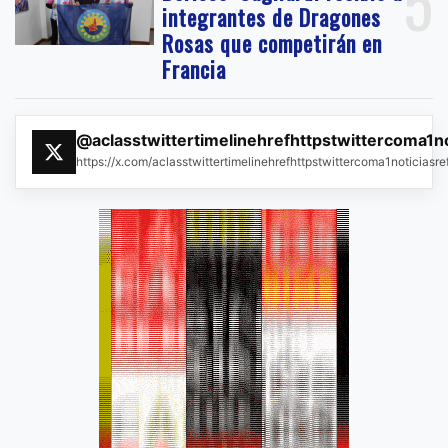
5
integrantes de Dragones
Rosas que competirán en
Francia
@aclasstwittertimelinehrefhttpstwittercoma1n
https://x.com/aclasstwittertimelinehrefhttpstwittercoma1noticias