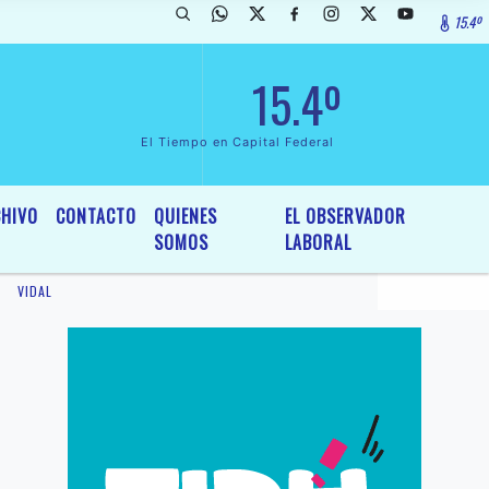
15.4º
eclarada de InterÃ©s General y Legislativo, por Ordenanza NÂº 6236/1
15.4º
El Tiempo en Capital Federal
HIVO
CONTACTO
QUIENES
EL OBSERVADOR
SOMOS
LABORAL
VIDAL