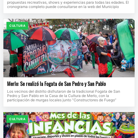
propuestas recreativas, shows y experiencias para todas las edades. El
cronograma completo puede consultarse en la web del Municipio
CULTURA
Merlo: Se realizó la Fogata de San Pedro y San Pablo
Los vecinos del distrito disfrutaron de la tradicional Fogata de San
Pedro y San Pablo en la Casa de la Cultura de Merlo, con la
participación de murgas locales junto “Constructores de Fuego”
CULTURA