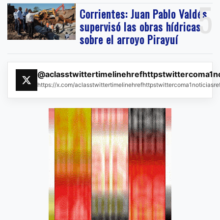
5
Corrientes: Juan Pablo Valdés
supervisó las obras hídricas
sobre el arroyo Pirayuí
@aclasstwittertimelinehrefhttpstwittercoma1n
https://x.com/aclasstwittertimelinehrefhttpstwittercoma1noticias