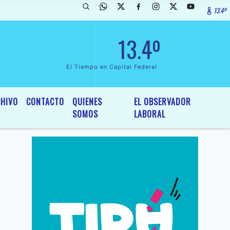
13.4º
da de InterÃ©s General y Legislativo, por Ordenanza NÂº 6236/19 del
13.4º
El Tiempo en Capital Federal
HIVO
CONTACTO
QUIENES
EL OBSERVADOR
SOMOS
LABORAL