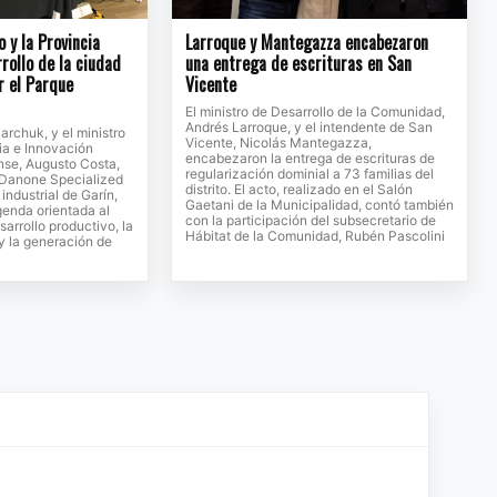
o y la Provincia
Larroque y Mantegazza encabezaron
rollo de la ciudad
una entrega de escrituras en San
r el Parque
Vicente
El ministro de Desarrollo de la Comunidad,
Andrés Larroque, y el intendente de San
jarchuk, y el ministro
Vicente, Nicolás Mantegazza,
ia e Innovación
encabezaron la entrega de escrituras de
se, Augusto Costa,
regularización dominial a 73 familias del
e Danone Specialized
distrito. El acto, realizado en el Salón
 industrial de Garín,
Gaetani de la Municipalidad, contó también
genda orientada al
con la participación del subsecretario de
sarrollo productivo, la
Hábitat de la Comunidad, Rubén Pascolini
 y la generación de