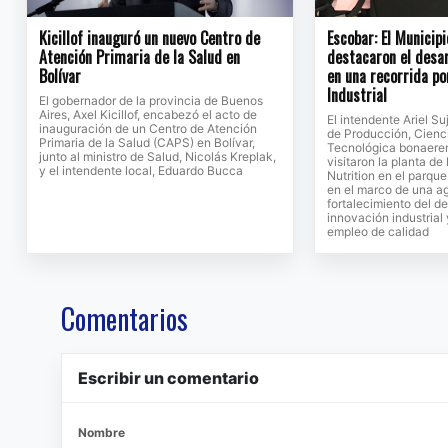
Kicillof inauguró un nuevo Centro de
Escobar: El Municipi
Atención Primaria de la Salud en
destacaron el desar
Bolívar
en una recorrida po
Industrial
El gobernador de la provincia de Buenos
Aires, Axel Kicillof, encabezó el acto de
El intendente Ariel Su
inauguración de un Centro de Atención
de Producción, Cienc
Primaria de la Salud (CAPS) en Bolívar,
Tecnológica bonaeren
junto al ministro de Salud, Nicolás Kreplak,
visitaron la planta d
y el intendente local, Eduardo Bucca
Nutrition en el parque
en el marco de una a
fortalecimiento del de
innovación industrial
empleo de calidad
Comentarios
Escribir un comentario
Nombre