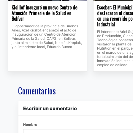
Kicillof inauguró un nuevo Centro de
Escobar: El Municipi
Atención Primaria de la Salud en
destacaron el desar
Bolívar
en una recorrida po
Industrial
El gobernador de la provincia de Buenos
Aires, Axel Kicillof, encabezó el acto de
El intendente Ariel Su
inauguración de un Centro de Atención
de Producción, Cienc
Primaria de la Salud (CAPS) en Bolívar,
Tecnológica bonaeren
junto al ministro de Salud, Nicolás Kreplak,
visitaron la planta d
y el intendente local, Eduardo Bucca
Nutrition en el parque
en el marco de una a
fortalecimiento del de
innovación industrial
empleo de calidad
Comentarios
Escribir un comentario
Nombre