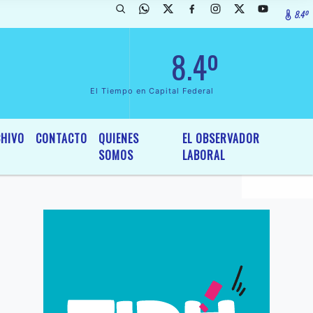
8.4º
rada de InterÃ©s General y Legislativo, por Ordenanza NÂº 6236/19 de
8.4º
El Tiempo en Capital Federal
HIVO
CONTACTO
QUIENES
EL OBSERVADOR
SOMOS
LABORAL