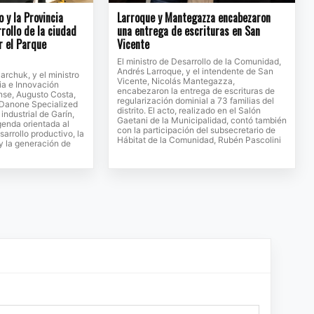
o y la Provincia
Larroque y Mantegazza encabezaron
rollo de la ciudad
una entrega de escrituras en San
r el Parque
Vicente
El ministro de Desarrollo de la Comunidad,
Andrés Larroque, y el intendente de San
jarchuk, y el ministro
Vicente, Nicolás Mantegazza,
ia e Innovación
encabezaron la entrega de escrituras de
se, Augusto Costa,
regularización dominial a 73 familias del
e Danone Specialized
distrito. El acto, realizado en el Salón
 industrial de Garín,
Gaetani de la Municipalidad, contó también
genda orientada al
con la participación del subsecretario de
sarrollo productivo, la
Hábitat de la Comunidad, Rubén Pascolini
 y la generación de