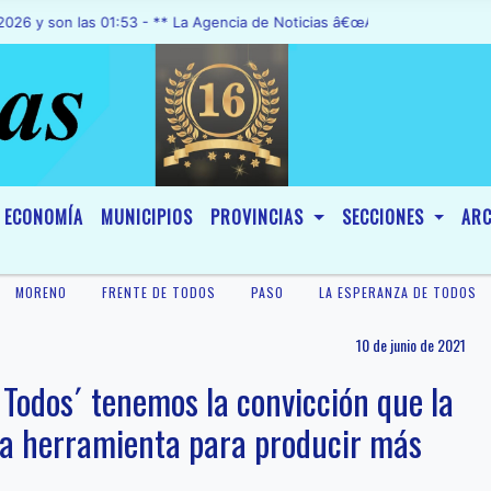
n las 01:53 - ** La Agencia de Noticias â€œA1 Noticiasâ€, fue decla
ECONOMÍA
MUNICIPIOS
PROVINCIAS
SECCIONES
ARC
MORENO
FRENTE DE TODOS
PASO
LA ESPERANZA DE TODOS
10 de junio de 2021
 Todos´ tenemos la convicción que la
na herramienta para producir más