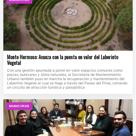
Monte Hermoso: Avanza con la puesta en valor del Laberinto
Vegetal
Con una gestión apuntada a poner en valor espacios comunes como
plazas, bulevares y sitios naturales, la Secretaría de Mantenimiento
Urbano también puso en marcha la recuperación y mantenimiento del
Laberinto Vegetal al cual se llega a través del Paseo del Pinar, cerrando
un circuito de atracción turística y paisajística
MUNICIPIOS