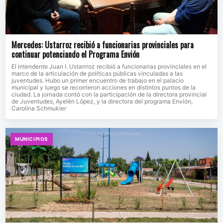
Mercedes: Ustarroz recibió a funcionarias provinciales para
continuar potenciando el Programa Envión
El intendente Juan I. Ustarrroz recibió a funcionarias provinciales en el
marco de la articulación de políticas públicas vinculadas a las
juventudes. Hubo un primer encuentro de trabajo en el palacio
municipal y luego se recorrieron acciones en distintos puntos de la
ciudad. La jornada contó con la participación de la directora provincial
de Juventudes, Ayelén López, y la directora del programa Envión,
Carolina Schmukler
MUNICIPIOS