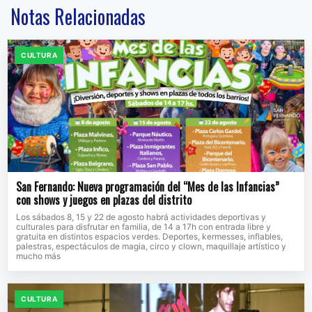
Notas Relacionadas
CULTURA
San Fernando: Nueva programación del “Mes de las Infancias”
con shows y juegos en plazas del distrito
Los sábados 8, 15 y 22 de agosto habrá actividades deportivas y
culturales para disfrutar en familia, de 14 a 17h con entrada libre y
gratuita en distintos espacios verdes. Deportes, kermesses, inflables,
palestras, espectáculos de magia, circo y clown, maquillaje artístico y
mucho más
CULTURA