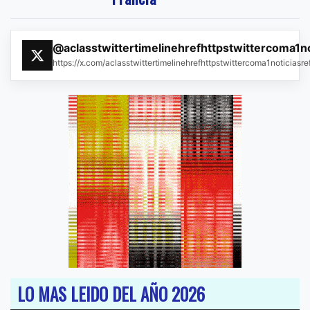
@aclasstwittertimelinehrefhttpstwittercoma1n
https://x.com/aclasstwittertimelinehrefhttpstwittercoma1noticias
LO MAS LEIDO DEL AÑO 2026