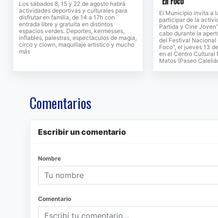
“En Foco”
Los sábados 8, 15 y 22 de agosto habrá
actividades deportivas y culturales para
El Municipio invita a
disfrutar en familia, de 14 a 17h con
participar de la activ
entrada libre y gratuita en distintos
Partida y Cine Joven”
espacios verdes. Deportes, kermesses,
cabo durante la apert
inflables, palestras, espectáculos de magia,
del Festival Nacional
circo y clown, maquillaje artístico y mucho
Foco”, el jueves 13 de
más
en el Centro Cultural
Matos (Paseo Caleliá
Comentarios
Escribir un comentario
Nombre
Comentario