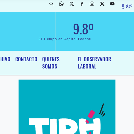
9.8º
clarada de InterÃ©s General y Legislativo, por Ordenanza NÂº 6236/1
9.8º
El Tiempo en Capital Federal
HIVO
CONTACTO
QUIENES
EL OBSERVADOR
SOMOS
LABORAL