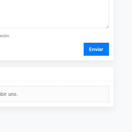
ación.
Enviar
bir uno.