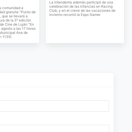
La intendenta además participó de una
celebración de las infancias en Racing
 la comunidad a
Club, y en el cierre de las vacaciones de
idad gratuita “Punto de
invierno recorrió la Expo Gamer
, que se llevará a
ura de la 5° edición
 de Cine de Luján “En
 agosto a las 17 horas
 Municipal Ana de
n 1135)