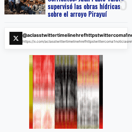
5
supervisó las obras hídricas
sobre el arroyo Pirayuí
@aclasstwittertimelinehrefhttpstwittercoma1n
https://x.com/aclasstwittertimelinehrefhttpstwittercoma1noticias