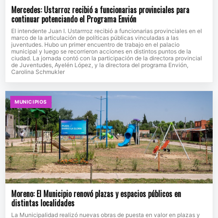
Mercedes: Ustarroz recibió a funcionarias provinciales para
continuar potenciando el Programa Envión
El intendente Juan I. Ustarrroz recibió a funcionarias provinciales en el
marco de la articulación de políticas públicas vinculadas a las
juventudes. Hubo un primer encuentro de trabajo en el palacio
municipal y luego se recorrieron acciones en distintos puntos de la
ciudad. La jornada contó con la participación de la directora provincial
de Juventudes, Ayelén López, y la directora del programa Envión,
Carolina Schmukler
MUNICIPIOS
Moreno: El Municipio renovó plazas y espacios públicos en
distintas localidades
La Municipalidad realizó nuevas obras de puesta en valor en plazas y