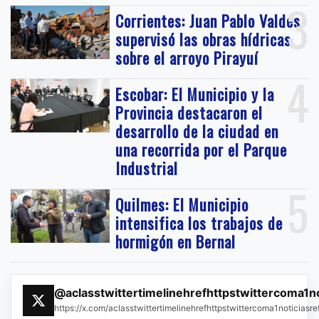
3
Corrientes: Juan Pablo Valdés
supervisó las obras hídricas
sobre el arroyo Pirayuí
4
Escobar: El Municipio y la
Provincia destacaron el
desarrollo de la ciudad en
una recorrida por el Parque
Industrial
5
Quilmes: El Municipio
intensifica los trabajos de
hormigón en Bernal
@aclasstwittertimelinehrefhttpstwittercoma1n
https://x.com/aclasstwittertimelinehrefhttpstwittercoma1noticias