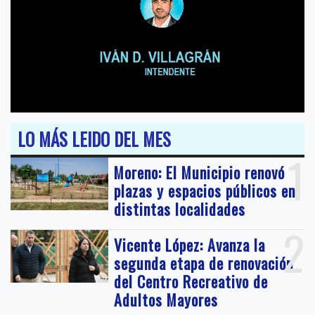
LO MÁS LEIDO DEL MES
1
Moreno: El Municipio renovó
plazas y espacios públicos en
distintas localidades
2
Vicente López: Avanza la
segunda etapa de renovación
del Centro Recreativo de
Adultos Mayores