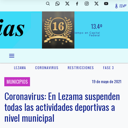
13.4º
13.4º
El Tiempo en Capital
Federal
LEZAMA
CORONAVIRUS
RESTRICCIONES
FASE 3
MUNICIPIOS
19 de mayo de 2021
Coronavirus: En Lezama suspenden
todas las actividades deportivas a
nivel municipal