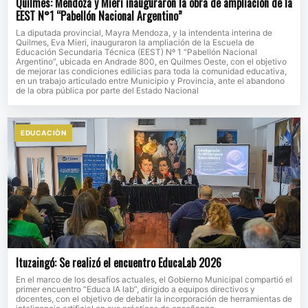
Quilmes: Mendoza y Mieri inauguraron la obra de ampliación de la
EEST N°1 “Pabellón Nacional Argentino”
La diputada provincial, Mayra Mendoza, y la intendenta interina de
Quilmes, Eva Mieri, inauguraron la ampliación de la Escuela de
Educación Secundaria Técnica (EEST) Nº 1 “Pabellón Nacional
Argentino”, ubicada en Andrade 800, en Quilmes Oeste, con el objetivo
de mejorar las condiciones edilicias para toda la comunidad educativa,
en un trabajo articulado entre Municipio y Provincia, ante el abandono
de la obra pública por parte del Estado Nacional
EDUCACIÒN
Ituzaingó: Se realizó el encuentro EducaLab 2026
En el marco de los desafíos actuales, el Gobierno Municipal compartió el
primer encuentro “Educa IA lab”, dirigido a equipos directivos y
docentes, con el objetivo de debatir la incorporación de herramientas de