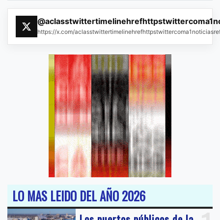
@aclasstwittertimelinehrefhttpstwittercoma1n
https://x.com/aclasstwittertimelinehrefhttpstwittercoma1noticias
LO MAS LEIDO DEL AÑO 2026
Los puertos públicos de la