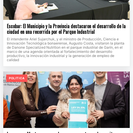
Escobar: El Municipio y la Provincia destacaron el desarrollo de la
ciudad en una recorrida por el Parque Industrial
El intendente Ariel Sujarchuk, y el ministro de Producción, Ciencia e
Innovación Tecnológica bonaerense, Augusto Costa, visitaron la planta
de Danone Specialized Nutrition en el parque industrial de Garín, en el
marco de una agenda orientada al fortalecimiento del desarrollo
productivo, la innovación industrial y la generación de empleo de
calidad
POLITICA