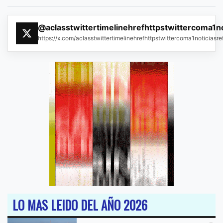
@aclasstwittertimelinehrefhttpstwittercoma1n
https://x.com/aclasstwittertimelinehrefhttpstwittercoma1noticias
LO MAS LEIDO DEL AÑO 2026