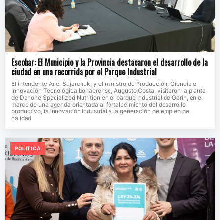
Escobar: El Municipio y la Provincia destacaron el desarrollo de la
ciudad en una recorrida por el Parque Industrial
El intendente Ariel Sujarchuk, y el ministro de Producción, Ciencia e
Innovación Tecnológica bonaerense, Augusto Costa, visitaron la planta
de Danone Specialized Nutrition en el parque industrial de Garín, en el
marco de una agenda orientada al fortalecimiento del desarrollo
productivo, la innovación industrial y la generación de empleo de
calidad
POLITICA