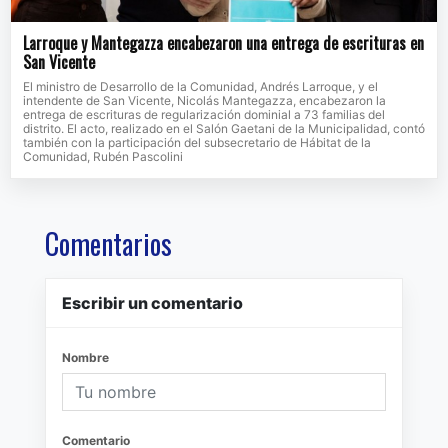
Larroque y Mantegazza encabezaron una entrega de escrituras en
San Vicente
El ministro de Desarrollo de la Comunidad, Andrés Larroque, y el
intendente de San Vicente, Nicolás Mantegazza, encabezaron la
entrega de escrituras de regularización dominial a 73 familias del
distrito. El acto, realizado en el Salón Gaetani de la Municipalidad, contó
también con la participación del subsecretario de Hábitat de la
Comunidad, Rubén Pascolini
Comentarios
Escribir un comentario
Nombre
Comentario