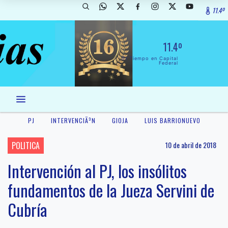
11.4º
11.4º
El Tiempo en Capital
Federal
PJ
INTERVENCIÃ³N
GIOJA
LUIS BARRIONUEVO
POLITICA
10 de abril de 2018
Intervención al PJ, los insólitos
fundamentos de la Jueza Servini de
Cubría