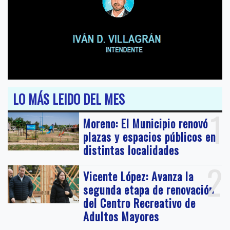
LO MÁS LEIDO DEL MES
1
Moreno: El Municipio renovó
plazas y espacios públicos en
distintas localidades
2
Vicente López: Avanza la
segunda etapa de renovación
del Centro Recreativo de
Adultos Mayores