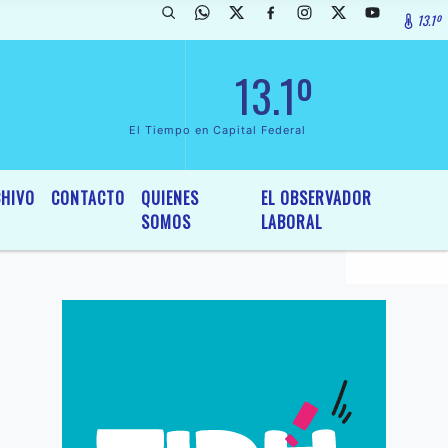
13.1º
arada de InterÃ©s General y Legislativo, por Ordenanza NÂº 6236/19 d
13.1º
El Tiempo en Capital Federal
HIVO
CONTACTO
QUIENES
EL OBSERVADOR
SOMOS
LABORAL