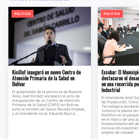
POLITICA
POLITICA
Kicillof inauguró un nuevo Centro de
Escobar: El Municipi
Atención Primaria de la Salud en
destacaron el desar
Bolívar
en una recorrida po
Industrial
El gobernador de la provincia de Buenos
Aires, Axel Kicillof, encabezó el acto de
El intendente Ariel Su
inauguración de un Centro de Atención
de Producción, Cienc
Primaria de la Salud (CAPS) en Bolívar,
Tecnológica bonaeren
junto al ministro de Salud, Nicolás Kreplak,
visitaron la planta d
y el intendente local, Eduardo Bucca
Nutrition en el parque
en el marco de una a
fortalecimiento del de
innovación industrial
empleo de calidad