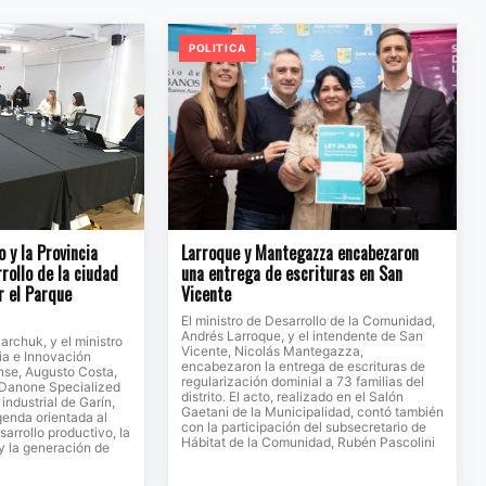
POLITICA
o y la Provincia
Larroque y Mantegazza encabezaron
rollo de la ciudad
una entrega de escrituras en San
r el Parque
Vicente
El ministro de Desarrollo de la Comunidad,
Andrés Larroque, y el intendente de San
jarchuk, y el ministro
Vicente, Nicolás Mantegazza,
ia e Innovación
encabezaron la entrega de escrituras de
se, Augusto Costa,
regularización dominial a 73 familias del
e Danone Specialized
distrito. El acto, realizado en el Salón
 industrial de Garín,
Gaetani de la Municipalidad, contó también
genda orientada al
con la participación del subsecretario de
sarrollo productivo, la
Hábitat de la Comunidad, Rubén Pascolini
 y la generación de