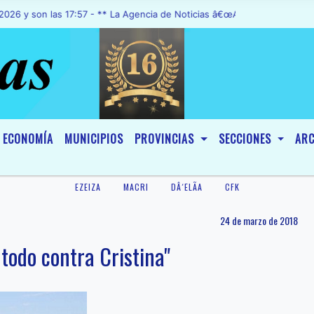
on las 17:57 - ** La Agencia de Noticias â€œA1 Noticiasâ€, fue decl
ECONOMÍA
MUNICIPIOS
PROVINCIAS
SECCIONES
ARC
EZEIZA
MACRI
DÂ´ELÃ­A
CFK
24 de marzo de 2018
 todo contra Cristina"