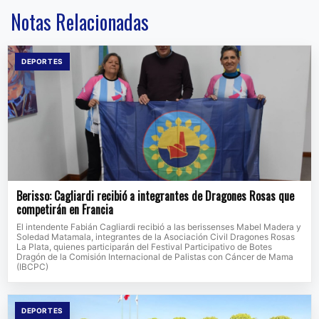
Notas Relacionadas
DEPORTES
Berisso: Cagliardi recibió a integrantes de Dragones Rosas que
competirán en Francia
El intendente Fabián Cagliardi recibió a las berissenses Mabel Madera y
Soledad Matamala, integrantes de la Asociación Civil Dragones Rosas
La Plata, quienes participarán del Festival Participativo de Botes
Dragón de la Comisión Internacional de Palistas con Cáncer de Mama
(IBCPC)
DEPORTES