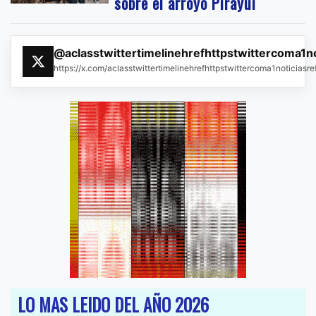
sobre el arroyo Pirayuí
@aclasstwittertimelinehrefhttpstwittercoma1n
https://x.com/aclasstwittertimelinehrefhttpstwittercoma1noticias
LO MAS LEIDO DEL AÑO 2026