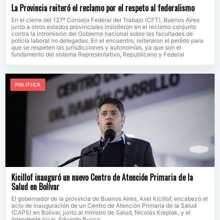
La Provincia reiteró el reclamo por el respeto al federalismo
En el cierre del 127º Consejo Federal del Trabajo (CFT), Buenos Aires
junto a otros estados provinciales insistieron en el reclamo conjunto
contra la intromisión del Gobierno nacional sobre las facultades de
policía laboral no delegadas. En el encuentro, reiteraron el pedido para
que se respeten las jurisdicciones y autonomías, ya que son el
fundamento del sistema Representativo, Republicano y Federal
POLITICA
Kicillof inauguró un nuevo Centro de Atención Primaria de la
Salud en Bolívar
El gobernador de la provincia de Buenos Aires, Axel Kicillof, encabezó el
acto de inauguración de un Centro de Atención Primaria de la Salud
(CAPS) en Bolívar, junto al ministro de Salud, Nicolás Kreplak, y el
intendente local, Eduardo Bucca