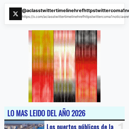
@aclasstwittertimelinehrefhttpstwittercoma1n
https://x.com/aclasstwittertimelinehrefhttpstwittercoma1noticias
LO MAS LEIDO DEL AÑO 2026
Los puertos públicos de la