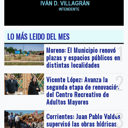
LO MÁS LEIDO DEL MES
1
Moreno: El Municipio renovó
plazas y espacios públicos en
distintas localidades
2
Vicente López: Avanza la
segunda etapa de renovación
del Centro Recreativo de
Adultos Mayores
3
Corrientes: Juan Pablo Valdés
supervisó las obras hídricas