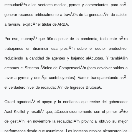
recaudaciÃ³n a los sectores medios, pymes y comerciantes, para asÃ­
generar recursos artificialmente a travÃ©s de la generaciÃ³n de saldos
a favorâ€
, explicÃ³ el titular de
ARBA
.
Por eso, subrayÃ³ que
â€œa pesar de la pandemia, todo este aÃ±o
trabajamos en disminuir esa presiÃ³n sobre el sector productivo,
reduciendo la cantidad de agentes y bajando alÃ­cuotas. Y tambiÃ©n
creamos el Sistema Ãšnico de CompensaciÃ³n (para devolver saldos a
favor a pymes y demÃ¡s contribuyentes). Vamos transparentando asÃ­
el verdadero nivel de recaudaciÃ³n de Ingresos Brutosâ€
.
Girard
agradeciÃ³ el apoyo y la confianza que recibe del gobernador
Axel Kicillof
y resaltÃ³ que,
â€œcoincidentemente con el primer aÃ±o
de gestiÃ³n, en noviembre la recaudaciÃ³n provincial obtuvo su mejor
performance desde que asumimos. Los ingresos propios alcanzaron los