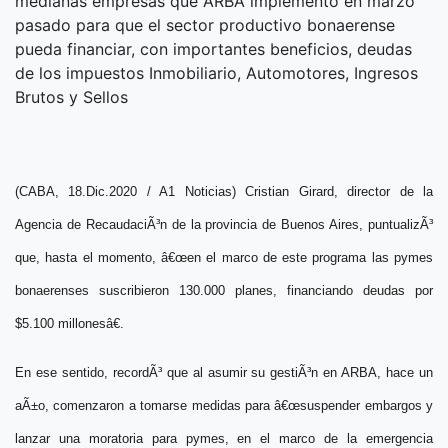
medianas empresas que ARBA implementó en marzo
pasado para que el sector productivo bonaerense
pueda financiar, con importantes beneficios, deudas
de los impuestos Inmobiliario, Automotores, Ingresos
Brutos y Sellos
(CABA,
18.Dic.
2020 / A1 Noticias) Cristian Girard, director de la
Agencia de RecaudaciÃ³n de la provincia de Buenos Aires, puntualizÃ³
que, hasta el momento, â€œen el marco de este programa las pymes
bonaerenses suscribieron 130.000 planes, financiando deudas por
$5.100 millonesâ€.
En ese sentido, recordÃ³
que
al asumir su gestiÃ³n en
ARBA
, hace un
aÃ±o, comenzaron a tomarse medidas para
â€œsuspender embargos y
lanzar una moratoria para pymes, en el marco de la emergencia