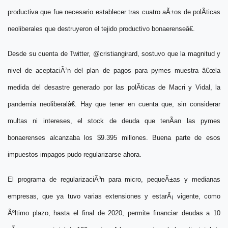
productiva que fue necesario establecer tras cuatro aÃ±os de polÃ­ticas
neoliberales que destruyeron el tejido productivo bonaerenseâ€
.
Desde su cuenta de Twitter, @cristiangirard, sostuvo que la magnitud y
nivel de aceptaciÃ³n del plan de pagos para pymes muestra
â€œla
medida del desastre generado por las polÃ­ticas de Macri y Vidal, la
pandemia neoliberalâ€
. Hay que tener en cuenta que, sin considerar
multas ni intereses, el stock de deuda que tenÃ­an las pymes
bonaerenses alcanzaba los $9.395 millones. Buena parte de esos
impuestos impagos pudo regularizarse ahora.
El programa de regularizaciÃ³n para micro, pequeÃ±as y medianas
empresas, que ya tuvo varias extensiones y estarÃ¡ vigente, como
Ãºltimo plazo, hasta el final de 2020, permite financiar deudas a 10