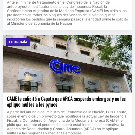
Ante el inminente tratamiento en el Congreso de la Nación del
anteproyecto modificatorio de la Ley de Inocencia Fiscal, la
Confederación Argentina de la Mediana Empresa (CAME) les pidió a los
presidentes de todos los bloques del Senado de la Nación que se
incorporen los pedidos que la semana pasada la entidad pyme le solicitó
al Ministerio de Economía de la Nación
ECONOMÍA
CAME le solicitó a Caputo que ARCA suspenda embargos y no les
aplique multas a las pymes
A partir del anuncio del ministro de Economía de la Nación, Luis Caputo,
sobre el envío de un proyecto que modifique la actual Ley de Inocencia
Fiscal, la Confederación Argentina de la Mediana Empresa (CAME) le
pidió que, durante el período de espera establecido en la normativa, la
Agencia de Recaudación y Control Aduanero (ARCA) no le aplique
multas a las pequeñas y medianas empresas