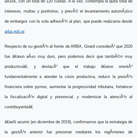
aÃ±os, con un total de 120 cuotas. A la vez, contempla la quita total de
intereses, multas y punitorios; y prevÃ© el levantamiento automÃ¡tico
de embargos con la sola adhesiÃ³n al plan, que puede realizarse desde
arba.gob.ar
.
Respecto de su gestiÃ³n al frente de
ARBA
,
Girard
considerÃ³ que 2020
fue
â€œun aÃ±o muy duro, pero podemos decir que tambiÃ©n muy
productivoâ€
, y destacÃ³ que el trabajo
â€œse orientÃ³
fundamentalmente a atender la crisis productiva, reducir la presiÃ³n
financiera sobre pymes, aumentar la progresividad tributaria, fortalecer
la fiscalizaciÃ³n digital y presencial, y modernizar la atenciÃ³n al
contribuyenteâ€
.
â€œAl asumir (en diciembre de 2019), confirmamos que la estrategia de
la gestiÃ³n anterior fue presionar mediante los regÃ­menes de