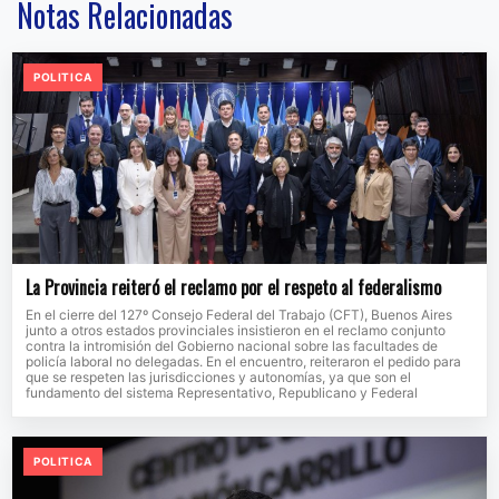
Notas Relacionadas
POLITICA
La Provincia reiteró el reclamo por el respeto al federalismo
En el cierre del 127º Consejo Federal del Trabajo (CFT), Buenos Aires
junto a otros estados provinciales insistieron en el reclamo conjunto
contra la intromisión del Gobierno nacional sobre las facultades de
policía laboral no delegadas. En el encuentro, reiteraron el pedido para
que se respeten las jurisdicciones y autonomías, ya que son el
fundamento del sistema Representativo, Republicano y Federal
POLITICA