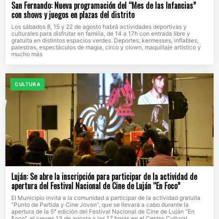
San Fernando: Nueva programación del “Mes de las Infancias”
con shows y juegos en plazas del distrito
Los sábados 8, 15 y 22 de agosto habrá actividades deportivas y
culturales para disfrutar en familia, de 14 a 17h con entrada libre y
gratuita en distintos espacios verdes. Deportes, kermesses, inflables,
palestras, espectáculos de magia, circo y clown, maquillaje artístico y
mucho más
CULTURA
Luján: Se abre la inscripción para participar de la actividad de
apertura del Festival Nacional de Cine de Luján “En Foco”
El Municipio invita a la comunidad a participar de la actividad gratuita
“Punto de Partida y Cine Joven”, que se llevará a cabo durante la
apertura de la 5° edición del Festival Nacional de Cine de Luján “En
Foco”, el jueves 13 de agosto a las 17 horas en el Centro Cultural