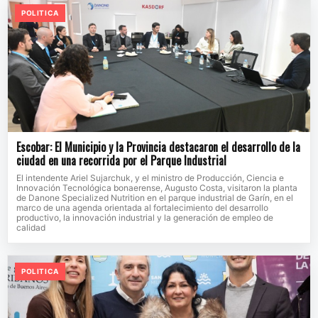
POLITICA
Escobar: El Municipio y la Provincia destacaron el desarrollo de la
ciudad en una recorrida por el Parque Industrial
El intendente Ariel Sujarchuk, y el ministro de Producción, Ciencia e
Innovación Tecnológica bonaerense, Augusto Costa, visitaron la planta
de Danone Specialized Nutrition en el parque industrial de Garín, en el
marco de una agenda orientada al fortalecimiento del desarrollo
productivo, la innovación industrial y la generación de empleo de
calidad
POLITICA