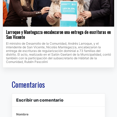
Larroque y Mantegazza encabezaron una entrega de escrituras en
San Vicente
El ministro de Desarrollo de la Comunidad, Andrés Larroque, y el
intendente de San Vicente, Nicolás Mantegazza, encabezaron la
entrega de escrituras de regularización dominial a 73 familias del
distrito. El acto, realizado en el Salón Gaetani de la Municipalidad, contó
también con la participación del subsecretario de Hábitat de la
Comunidad, Rubén Pascolini
Comentarios
Escribir un comentario
Nombre