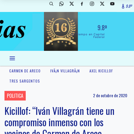
9.8º
9.8º
El Tiempo en Capital
Federal
CARMEN DE ARECO
IVÃ¡N VILLAGRÃ¡N
AXEL KICILLOF
TRES SARGENTOS
POLITICA
2 de octubre de 2020
Kicillof: “Iván Villagrán tiene un
compromiso inmenso con los
vecinos de Carmen de Areco.