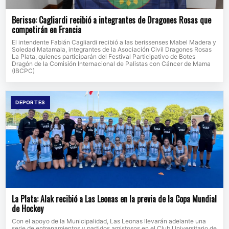
Berisso: Cagliardi recibió a integrantes de Dragones Rosas que
competirán en Francia
El intendente Fabián Cagliardi recibió a las berissenses Mabel Madera y
Soledad Matamala, integrantes de la Asociación Civil Dragones Rosas
La Plata, quienes participarán del Festival Participativo de Botes
Dragón de la Comisión Internacional de Palistas con Cáncer de Mama
(IBCPC)
DEPORTES
La Plata: Alak recibió a Las Leonas en la previa de la Copa Mundial
de Hockey
Con el apoyo de la Municipalidad, Las Leonas llevarán adelante una
serie de entrenamientos y partidos amistosos en el Club Universitario de