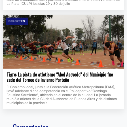
La Plata (CULP) los días 29 y 30 de julio
DEPORTES
Tigre: La pista de atletismo “Abel Acevedo” del Municipio fue
sede del Torneo de Invierno Porteño
El Gobierno local, junto a la Federación Atlética Metropolitana (FAM),
llevó adelante dicha competencia en el Polideportivo "Domingo
Faustino Sarmiento", ubicado en el centro de la ciudad. La jornada
reunió a atletas de la Ciudad Autónoma de Buenos Aires y de distintos
municipios de la provincia