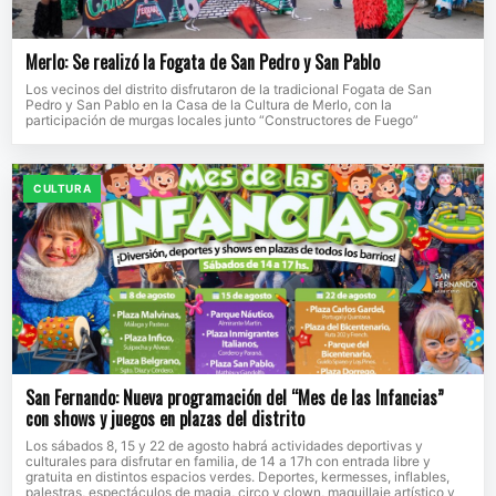
Merlo: Se realizó la Fogata de San Pedro y San Pablo
Los vecinos del distrito disfrutaron de la tradicional Fogata de San
Pedro y San Pablo en la Casa de la Cultura de Merlo, con la
participación de murgas locales junto “Constructores de Fuego”
CULTURA
San Fernando: Nueva programación del “Mes de las Infancias”
con shows y juegos en plazas del distrito
Los sábados 8, 15 y 22 de agosto habrá actividades deportivas y
culturales para disfrutar en familia, de 14 a 17h con entrada libre y
gratuita en distintos espacios verdes. Deportes, kermesses, inflables,
palestras, espectáculos de magia, circo y clown, maquillaje artístico y