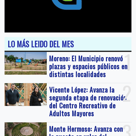
LO MÁS LEIDO DEL MES
1
Moreno: El Municipio renovó
plazas y espacios públicos en
distintas localidades
2
Vicente López: Avanza la
segunda etapa de renovación
del Centro Recreativo de
Adultos Mayores
3
Monte Hermoso: Avanza con