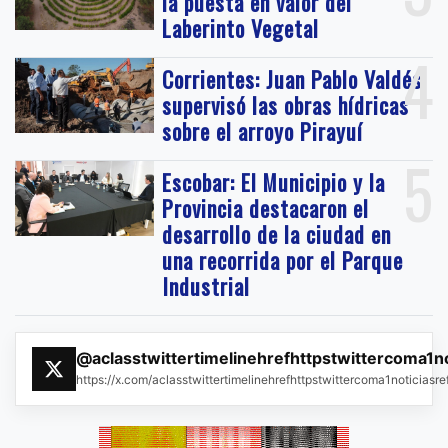
la puesta en valor del
Laberinto Vegetal
4
Corrientes: Juan Pablo Valdés
supervisó las obras hídricas
sobre el arroyo Pirayuí
5
Escobar: El Municipio y la
Provincia destacaron el
desarrollo de la ciudad en
una recorrida por el Parque
Industrial
@aclasstwittertimelinehrefhttpstwittercoma1n
https://x.com/aclasstwittertimelinehrefhttpstwittercoma1noticias