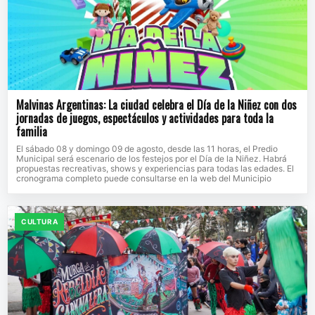
Malvinas Argentinas: La ciudad celebra el Día de la Niñez con dos
jornadas de juegos, espectáculos y actividades para toda la
familia
El sábado 08 y domingo 09 de agosto, desde las 11 horas, el Predio
Municipal será escenario de los festejos por el Día de la Niñez. Habrá
propuestas recreativas, shows y experiencias para todas las edades. El
cronograma completo puede consultarse en la web del Municipio
CULTURA