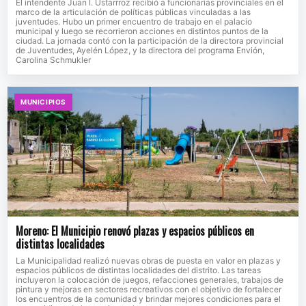
El intendente Juan I. Ustarrroz recibió a funcionarias provinciales en el
marco de la articulación de políticas públicas vinculadas a las
juventudes. Hubo un primer encuentro de trabajo en el palacio
municipal y luego se recorrieron acciones en distintos puntos de la
ciudad. La jornada contó con la participación de la directora provincial
de Juventudes, Ayelén López, y la directora del programa Envión,
Carolina Schmukler
MUNICIPIOS
Moreno: El Municipio renovó plazas y espacios públicos en
distintas localidades
La Municipalidad realizó nuevas obras de puesta en valor en plazas y
espacios públicos de distintas localidades del distrito. Las tareas
incluyeron la colocación de juegos, refacciones generales, trabajos de
pintura y mejoras en sectores recreativos con el objetivo de fortalecer
los encuentros de la comunidad y brindar mejores condiciones para el