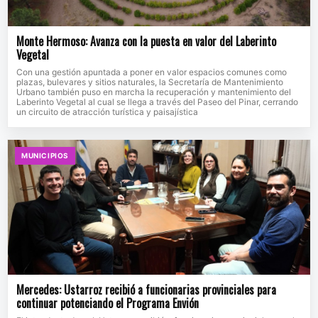
Monte Hermoso: Avanza con la puesta en valor del Laberinto
Vegetal
Con una gestión apuntada a poner en valor espacios comunes como
plazas, bulevares y sitios naturales, la Secretaría de Mantenimiento
Urbano también puso en marcha la recuperación y mantenimiento del
Laberinto Vegetal al cual se llega a través del Paseo del Pinar, cerrando
un circuito de atracción turística y paisajística
MUNICIPIOS
Mercedes: Ustarroz recibió a funcionarias provinciales para
continuar potenciando el Programa Envión