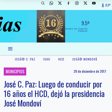
9.5º
9.5º
El Tiempo en Capital
Federal
JOSÃ© C. PAZ
ISHII
HCD
JOSÃ© MONDOVÃ­
MUNICIPIOS
28 de diciembre de 2017
José C. Paz: Luego de conducir por
16 años el HCD, dejó la presidencia
José Mondoví