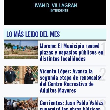
LO MÁS LEIDO DEL MES
1
Moreno: El Municipio renovó
plazas y espacios públicos en
distintas localidades
2
Vicente López: Avanza la
segunda etapa de renovación
del Centro Recreativo de
Adultos Mayores
3
Corrientes: Juan Pablo Valdés
supervisó las obras hídricas