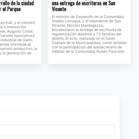
rollo de la ciudad
una entrega de escrituras en San
r el Parque
Vicente
El ministro de Desarrollo de la Comunidad,
Andrés Larroque, y el intendente de San
jarchuk, y el ministro
Vicente, Nicolás Mantegazza,
ia e Innovación
encabezaron la entrega de escrituras de
se, Augusto Costa,
regularización dominial a 73 familias del
e Danone Specialized
distrito. El acto, realizado en el Salón
 industrial de Garín,
Gaetani de la Municipalidad, contó también
genda orientada al
con la participación del subsecretario de
sarrollo productivo, la
Hábitat de la Comunidad, Rubén Pascolini
 y la generación de