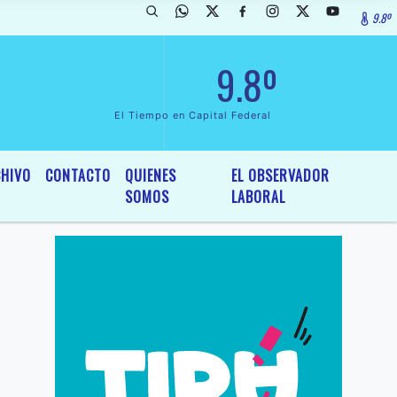
9.8º
arada de InterÃ©s General y Legislativo, por Ordenanza NÂº 6236/19 d
9.8º
El Tiempo en Capital Federal
HIVO
CONTACTO
QUIENES
EL OBSERVADOR
SOMOS
LABORAL