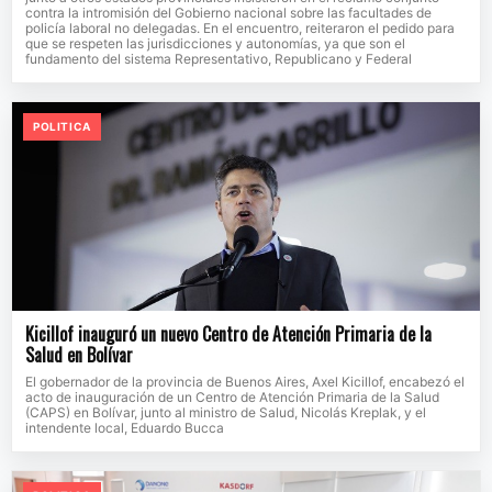
contra la intromisión del Gobierno nacional sobre las facultades de
policía laboral no delegadas. En el encuentro, reiteraron el pedido para
que se respeten las jurisdicciones y autonomías, ya que son el
fundamento del sistema Representativo, Republicano y Federal
POLITICA
Kicillof inauguró un nuevo Centro de Atención Primaria de la
Salud en Bolívar
El gobernador de la provincia de Buenos Aires, Axel Kicillof, encabezó el
acto de inauguración de un Centro de Atención Primaria de la Salud
(CAPS) en Bolívar, junto al ministro de Salud, Nicolás Kreplak, y el
intendente local, Eduardo Bucca