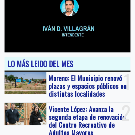
LO MÁS LEIDO DEL MES
1
Moreno: El Municipio renovó
plazas y espacios públicos en
distintas localidades
2
Vicente López: Avanza la
segunda etapa de renovación
del Centro Recreativo de
Adultos Mayores