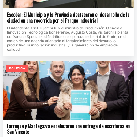
Escobar: El Municipio y la Provincia destacaron el desarrollo de la
ciudad en una recorrida por el Parque Industrial
El intendente Ariel Sujarchuk, y el ministro de Producción, Ciencia e
Innovación Tecnológica bonaerense, Augusto Costa, visitaron la planta
de Danone Specialized Nutrition en el parque industrial de Garín, en el
marco de una agenda orientada al fortalecimiento del desarrollo
productivo, la innovación industrial y la generación de empleo de
calidad
POLITICA
Larroque y Mantegazza encabezaron una entrega de escrituras en
San Vicente