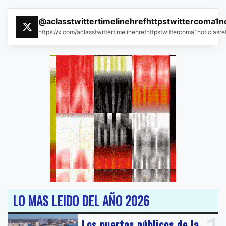
@aclasstwittertimelinehrefhttpstwittercoma1n
https://x.com/aclasstwittertimelinehrefhttpstwittercoma1noticias
LO MAS LEIDO DEL AÑO 2026
Los puertos públicos de la