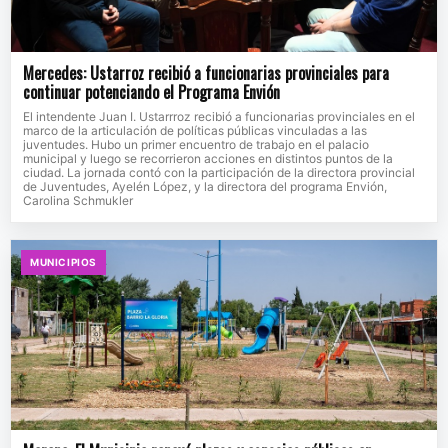
Mercedes: Ustarroz recibió a funcionarias provinciales para
continuar potenciando el Programa Envión
El intendente Juan I. Ustarrroz recibió a funcionarias provinciales en el
marco de la articulación de políticas públicas vinculadas a las
juventudes. Hubo un primer encuentro de trabajo en el palacio
municipal y luego se recorrieron acciones en distintos puntos de la
ciudad. La jornada contó con la participación de la directora provincial
de Juventudes, Ayelén López, y la directora del programa Envión,
Carolina Schmukler
MUNICIPIOS