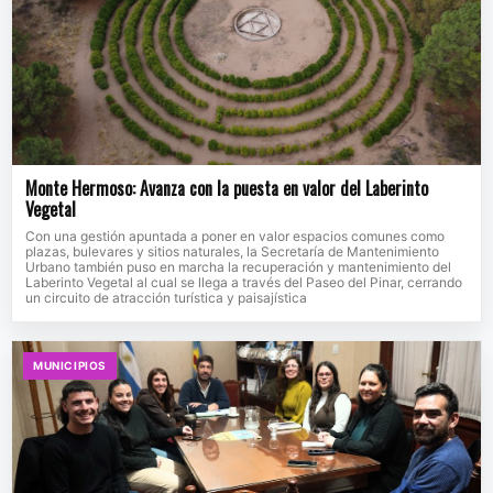
Monte Hermoso: Avanza con la puesta en valor del Laberinto
Vegetal
Con una gestión apuntada a poner en valor espacios comunes como
plazas, bulevares y sitios naturales, la Secretaría de Mantenimiento
Urbano también puso en marcha la recuperación y mantenimiento del
Laberinto Vegetal al cual se llega a través del Paseo del Pinar, cerrando
un circuito de atracción turística y paisajística
MUNICIPIOS