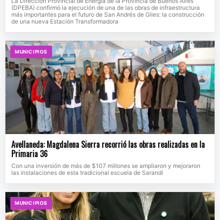
La Dirección Provincial de Energía de la Provincia de Buenos Aires
(DPEBA) confirmó la ejecución de una de las obras de infraestructura
más importantes para el futuro de San Andrés de Giles: la construcción
de una nueva Estación Transformadora
MUNICIPIOS
Avellaneda: Magdalena Sierra recorrió las obras realizadas en la
Primaria 36
Con una inversión de más de $107 millones se ampliaron y mejoraron
las instalaciones de esta tradicional escuela de Sarandí
MUNICIPIOS