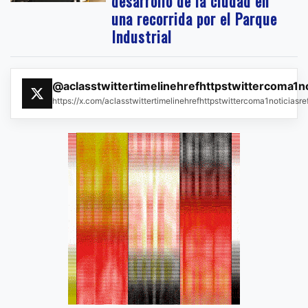
desarrollo de la ciudad en
una recorrida por el Parque
Industrial
@aclasstwittertimelinehrefhttpstwittercoma1n
https://x.com/aclasstwittertimelinehrefhttpstwittercoma1noticias