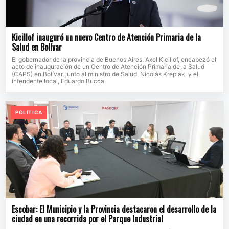
Kicillof inauguró un nuevo Centro de Atención Primaria de la
Salud en Bolívar
El gobernador de la provincia de Buenos Aires, Axel Kicillof, encabezó el
acto de inauguración de un Centro de Atención Primaria de la Salud
(CAPS) en Bolívar, junto al ministro de Salud, Nicolás Kreplak, y el
intendente local, Eduardo Bucca
POLITICA
Escobar: El Municipio y la Provincia destacaron el desarrollo de la
ciudad en una recorrida por el Parque Industrial