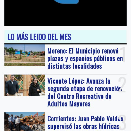
LO MÁS LEIDO DEL MES
1
Moreno: El Municipio renovó
plazas y espacios públicos en
distintas localidades
2
Vicente López: Avanza la
segunda etapa de renovación
del Centro Recreativo de
Adultos Mayores
3
Corrientes: Juan Pablo Valdés
supervisó las obras hídricas