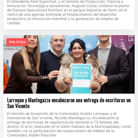
El intendente Ariel Sujarchuk, y el ministro de Producción, Ciencia e
Innovación Tecnológica bonaerense, Augusto Costa, visitaron la planta
de Danone Specialized Nutrition en el parque industrial de Garín, en el
marco de una agenda orientada al fortalecimiento del desarrollo
productivo, la innovación industrial y la generación de empleo de
calidad
POLITICA
Larroque y Mantegazza encabezaron una entrega de escrituras en
San Vicente
El ministro de Desarrollo de la Comunidad, Andrés Larroque, y el
intendente de San Vicente, Nicolás Mantegazza, encabezaron la
entrega de escrituras de regularización dominial a 73 familias del
distrito. El acto, realizado en el Salón Gaetani de la Municipalidad, contó
también con la participación del subsecretario de Hábitat de la
Comunidad, Rubén Pascolini