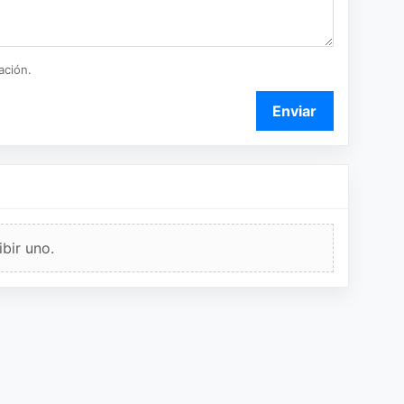
ación.
Enviar
bir uno.