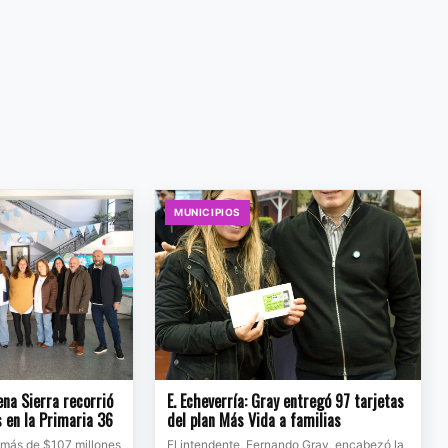
MUNICIPIOS
na Sierra recorrió
E. Echeverría: Gray entregó 97 tarjetas
s en la Primaria 36
del plan Más Vida a familias
 más de $107 millones
El intendente, Fernando Gray, encabezó la