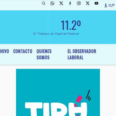
11.2º
arada de InterÃ©s General y Legislativo, por Ordenanza NÂº 6236/19 
11.2º
El Tiempo en Capital Federal
HIVO
CONTACTO
QUIENES
EL OBSERVADOR
SOMOS
LABORAL