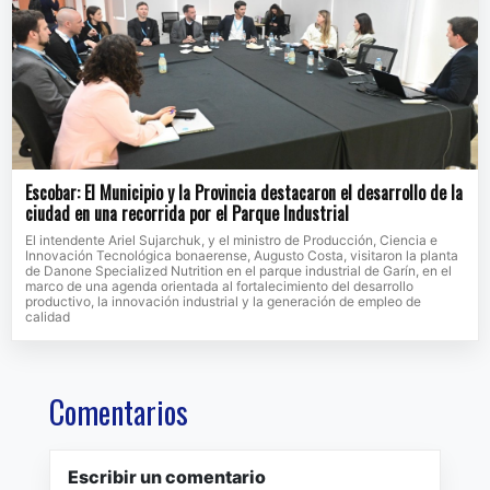
Escobar: El Municipio y la Provincia destacaron el desarrollo de la
ciudad en una recorrida por el Parque Industrial
El intendente Ariel Sujarchuk, y el ministro de Producción, Ciencia e
Innovación Tecnológica bonaerense, Augusto Costa, visitaron la planta
de Danone Specialized Nutrition en el parque industrial de Garín, en el
marco de una agenda orientada al fortalecimiento del desarrollo
productivo, la innovación industrial y la generación de empleo de
calidad
Comentarios
Escribir un comentario