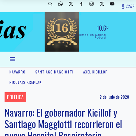
10.6º
10.6º
El Tiempo en Capital
Federal
NAVARRO
SANTIAGO MAGGIOTTI
AXEL KICILLOF
NICOLÃ¡S KREPLAK
POLITICA
2 de junio de 2020
Navarro: El gobernador Kicillof y
Santiago Maggiotti recorrieron el
nuevo Hospital Respiratorio