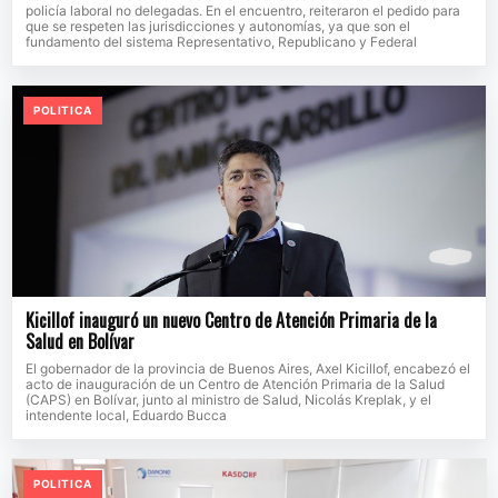
policía laboral no delegadas. En el encuentro, reiteraron el pedido para
que se respeten las jurisdicciones y autonomías, ya que son el
fundamento del sistema Representativo, Republicano y Federal
POLITICA
Kicillof inauguró un nuevo Centro de Atención Primaria de la
Salud en Bolívar
El gobernador de la provincia de Buenos Aires, Axel Kicillof, encabezó el
acto de inauguración de un Centro de Atención Primaria de la Salud
(CAPS) en Bolívar, junto al ministro de Salud, Nicolás Kreplak, y el
intendente local, Eduardo Bucca
POLITICA