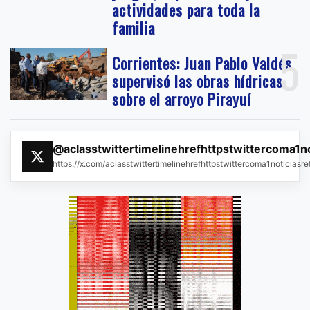
actividades para toda la
familia
5
Corrientes: Juan Pablo Valdés
supervisó las obras hídricas
sobre el arroyo Pirayuí
@aclasstwittertimelinehrefhttpstwittercoma1n
https://x.com/aclasstwittertimelinehrefhttpstwittercoma1noticias