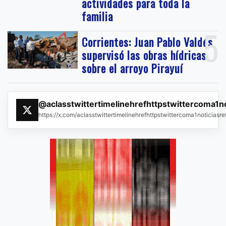
actividades para toda la
familia
5
Corrientes: Juan Pablo Valdés
supervisó las obras hídricas
sobre el arroyo Pirayuí
@aclasstwittertimelinehrefhttpstwittercoma1n
https://x.com/aclasstwittertimelinehrefhttpstwittercoma1noticias