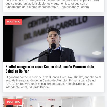
policía laboral no delegadas. En el encuentro, reiteraron el pedido para
que se respeten las jurisdicciones y autonomías, ya que son el
fundamento del sistema Representativo, Republicano y Federal
POLITICA
Kicillof inauguró un nuevo Centro de Atención Primaria de la
Salud en Bolívar
El gobernador de la provincia de Buenos Aires, Axel Kicillof, encabezó el
acto de inauguración de un Centro de Atención Primaria de la Salud
(CAPS) en Bolívar, junto al ministro de Salud, Nicolás Kreplak, y el
intendente local, Eduardo Bucca
POLITICA