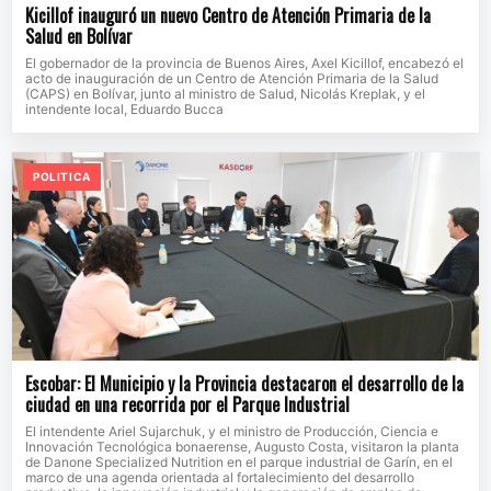
Kicillof inauguró un nuevo Centro de Atención Primaria de la
Salud en Bolívar
El gobernador de la provincia de Buenos Aires, Axel Kicillof, encabezó el
acto de inauguración de un Centro de Atención Primaria de la Salud
(CAPS) en Bolívar, junto al ministro de Salud, Nicolás Kreplak, y el
intendente local, Eduardo Bucca
POLITICA
Escobar: El Municipio y la Provincia destacaron el desarrollo de la
ciudad en una recorrida por el Parque Industrial
El intendente Ariel Sujarchuk, y el ministro de Producción, Ciencia e
Innovación Tecnológica bonaerense, Augusto Costa, visitaron la planta
de Danone Specialized Nutrition en el parque industrial de Garín, en el
marco de una agenda orientada al fortalecimiento del desarrollo