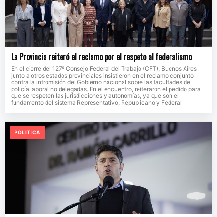
La Provincia reiteró el reclamo por el respeto al federalismo
En el cierre del 127º Consejo Federal del Trabajo (CFT), Buenos Aires
junto a otros estados provinciales insistieron en el reclamo conjunto
contra la intromisión del Gobierno nacional sobre las facultades de
policía laboral no delegadas. En el encuentro, reiteraron el pedido para
que se respeten las jurisdicciones y autonomías, ya que son el
fundamento del sistema Representativo, Republicano y Federal
POLITICA