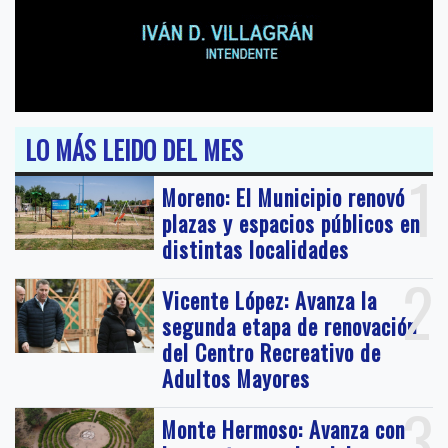
LO MÁS LEIDO DEL MES
1
Moreno: El Municipio renovó
plazas y espacios públicos en
distintas localidades
2
Vicente López: Avanza la
segunda etapa de renovación
del Centro Recreativo de
Adultos Mayores
3
Monte Hermoso: Avanza con