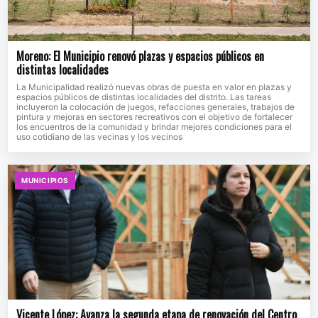
Moreno: El Municipio renovó plazas y espacios públicos en
distintas localidades
La Municipalidad realizó nuevas obras de puesta en valor en plazas y
espacios públicos de distintas localidades del distrito. Las tareas
incluyeron la colocación de juegos, refacciones generales, trabajos de
pintura y mejoras en sectores recreativos con el objetivo de fortalecer
los encuentros de la comunidad y brindar mejores condiciones para el
uso cotidiano de las vecinas y los vecinos
MUNICIPIOS
Vicente López: Avanza la segunda etapa de renovación del Centro