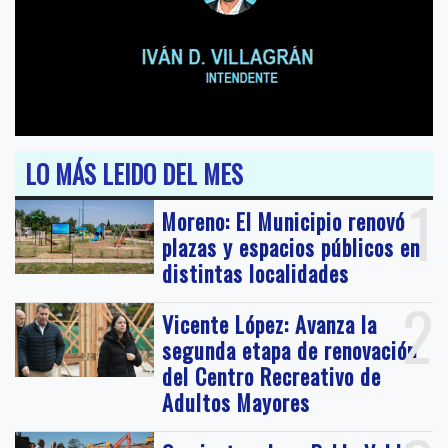
LO MÁS LEIDO DEL MES
1
Moreno: El Municipio renovó
plazas y espacios públicos en
distintas localidades
2
Vicente López: Avanza la
segunda etapa de renovación
del Centro Recreativo de
Adultos Mayores