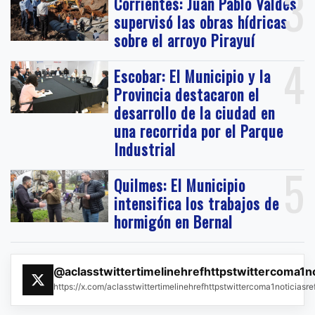
3
Corrientes: Juan Pablo Valdés
supervisó las obras hídricas
sobre el arroyo Pirayuí
4
Escobar: El Municipio y la
Provincia destacaron el
desarrollo de la ciudad en
una recorrida por el Parque
Industrial
5
Quilmes: El Municipio
intensifica los trabajos de
hormigón en Bernal
@aclasstwittertimelinehrefhttpstwittercoma1n
https://x.com/aclasstwittertimelinehrefhttpstwittercoma1noticias