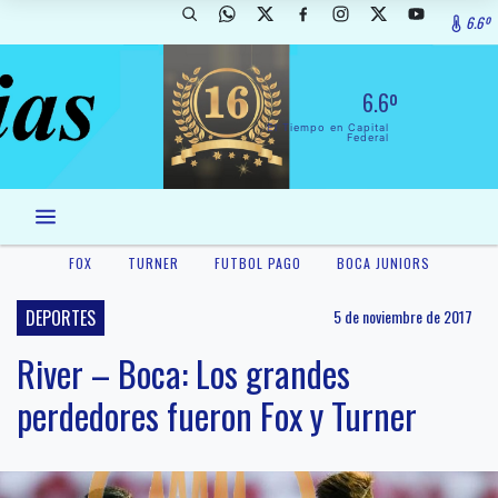
6.6º
6.6º
El Tiempo en Capital
Federal
FOX
TURNER
FUTBOL PAGO
BOCA JUNIORS
DEPORTES
5 de noviembre de 2017
River – Boca: Los grandes
perdedores fueron Fox y Turner