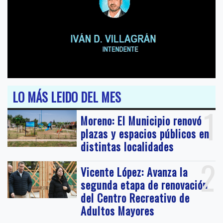
LO MÁS LEIDO DEL MES
1
Moreno: El Municipio renovó
plazas y espacios públicos en
distintas localidades
2
Vicente López: Avanza la
segunda etapa de renovación
del Centro Recreativo de
Adultos Mayores