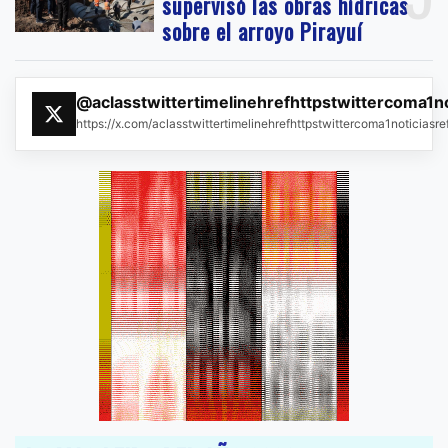
supervisó las obras hídricas
sobre el arroyo Pirayuí
@aclasstwittertimelinehrefhttpstwittercoma1n
https://x.com/aclasstwittertimelinehrefhttpstwittercoma1noticias