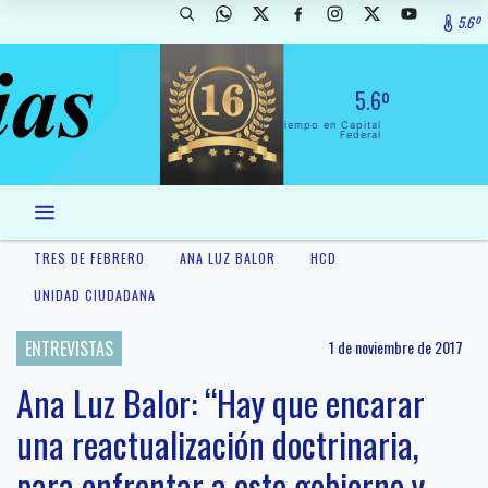
5.6º
5.6º
El Tiempo en Capital
Federal
TRES DE FEBRERO
ANA LUZ BALOR
HCD
UNIDAD CIUDADANA
ENTREVISTAS
1 de noviembre de 2017
Ana Luz Balor: “Hay que encarar
una reactualización doctrinaria,
para enfrentar a este gobierno y