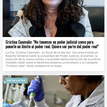
Cristina Caamaño: “No tenemos un poder judicial como para
ponerle un límite al poder real. Quiere ser parte del poder real”
La Dra. Cristina Caamaño -ex fiscal de la Nación- fue entrevistada en
Reporte Semanal sobre la actualidad del Poder Judicial, el lawfare, la
situación de la causa coimas y la posible democratización de la justicia.
También habló sobre el desfinanciamiento universitario y la Campaña
"Cristina Libre". Nota completa en el audio
ENTREVISTAS