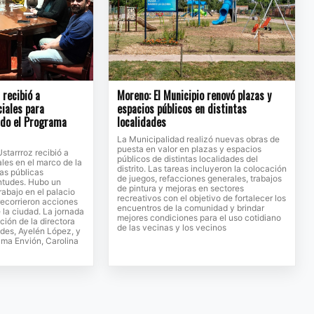
recibió a
Moreno: El Municipio renovó plazas y
ciales para
espacios públicos en distintas
ndo el Programa
localidades
La Municipalidad realizó nuevas obras de
puesta en valor en plazas y espacios
Ustarrroz recibió a
públicos de distintas localidades del
ales en el marco de la
distrito. Las tareas incluyeron la colocación
cas públicas
de juegos, refacciones generales, trabajos
entudes. Hubo un
de pintura y mejoras en sectores
rabajo en el palacio
recreativos con el objetivo de fortalecer los
recorrieron acciones
encuentros de la comunidad y brindar
 la ciudad. La jornada
mejores condiciones para el uso cotidiano
ción de la directora
de las vecinas y los vecinos
des, Ayelén López, y
rama Envión, Carolina