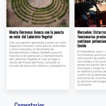
Monte Hermoso: Avanza con la puesta
Mercedes: Ustarroz 
en valor del Laberinto Vegetal
funcionarias provin
continuar potencia
Con una gestión apuntada a poner en valor
Envión
espacios comunes como plazas, bulevares
y sitios naturales, la Secretaría de
El intendente Juan I. 
Mantenimiento Urbano también puso en
funcionarias provinci
marcha la recuperación y mantenimiento
articulación de políti
del Laberinto Vegetal al cual se llega a
vinculadas a las juv
través del Paseo del Pinar, cerrando un
primer encuentro de t
circuito de atracción turística y paisajística
municipal y luego se 
en distintos puntos de
contó con la participa
provincial de Juventu
la directora del prog
Schmukler
Comentarios