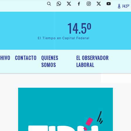
14.5º
larada de InterÃ©s General y Legislativo, por Ordenanza NÂº 6236/19
14.5º
El Tiempo en Capital Federal
HIVO
CONTACTO
QUIENES
EL OBSERVADOR
SOMOS
LABORAL