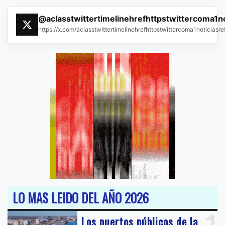
@aclasstwittertimelinehrefhttpstwittercoma1n
https://x.com/aclasstwittertimelinehrefhttpstwittercoma1noticias
LO MAS LEIDO DEL AÑO 2026
Los puertos públicos de la