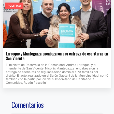
POLITICA
Larroque y Mantegazza encabezaron una entrega de escrituras en
San Vicente
El ministro de Desarrollo de la Comunidad, Andrés Larroque, y el
intendente de San Vicente, Nicolás Mantegazza, encabezaron la
entrega de escrituras de regularización dominial a 73 familias del
distrito. El acto, realizado en el Salón Gaetani de la Municipalidad, contó
también con la participación del subsecretario de Hábitat de la
Comunidad, Rubén Pascolini
Comentarios