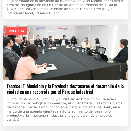
El gobernador de la provincia de Buenos Aires, Axel Kicillof, encabezó el
acto de inauguración de un Centro de Atención Primaria de la Salud
(CAPS) en Bolívar, junto al ministro de Salud, Nicolás Kreplak, y el
intendente local, Eduardo Bucca
POLITICA
Escobar: El Municipio y la Provincia destacaron el desarrollo de la
ciudad en una recorrida por el Parque Industrial
El intendente Ariel Sujarchuk, y el ministro de Producción, Ciencia e
Innovación Tecnológica bonaerense, Augusto Costa, visitaron la planta
de Danone Specialized Nutrition en el parque industrial de Garín, en el
marco de una agenda orientada al fortalecimiento del desarrollo
productivo, la innovación industrial y la generación de empleo de
calidad