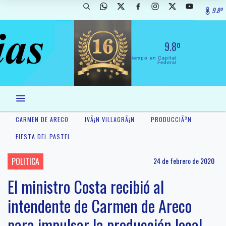
9.8º
9.8º
El Tiempo en Capital
Federal
CARMEN DE ARECO
IVÃ¡N VILLAGRÃ¡N
PRODUCCIÃ³N
FIESTA DEL PASTEL
POLITICA
24 de febrero de 2020
El ministro Costa recibió al
intendente de Carmen de Areco
para impulsar la producción local