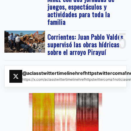
juegos, espectáculos y
actividades para toda la
familia
5
Corrientes: Juan Pablo Valdés
supervisó las obras hídricas
sobre el arroyo Pirayuí
@aclasstwittertimelinehrefhttpstwittercoma1n
https://x.com/aclasstwittertimelinehrefhttpstwittercoma1noticias