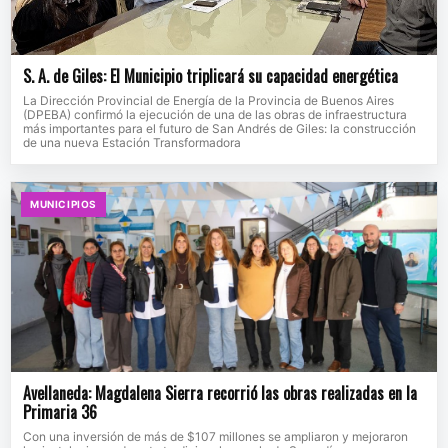
S. A. de Giles: El Municipio triplicará su capacidad energética
La Dirección Provincial de Energía de la Provincia de Buenos Aires
(DPEBA) confirmó la ejecución de una de las obras de infraestructura
más importantes para el futuro de San Andrés de Giles: la construcción
de una nueva Estación Transformadora
MUNICIPIOS
Avellaneda: Magdalena Sierra recorrió las obras realizadas en la
Primaria 36
Con una inversión de más de $107 millones se ampliaron y mejoraron