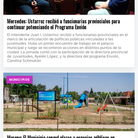
Mercedes: Ustarroz recibió a funcionarias provinciales para
continuar potenciando el Programa Envión
El intendente Juan I. Ustarrroz recibió a funcionarias provinciales en el
marco de la articulación de políticas públicas vinculadas a las
juventudes. Hubo un primer encuentro de trabajo en el palacio
municipal y luego se recorrieron acciones en distintos puntos de la
ciudad. La jornada contó con la participación de la directora provincial
de Juventudes, Ayelén López, y la directora del programa Envión,
Carolina Schmukler
MUNICIPIOS
Moreno: El Municipio renovó plazas y espacios públicos en