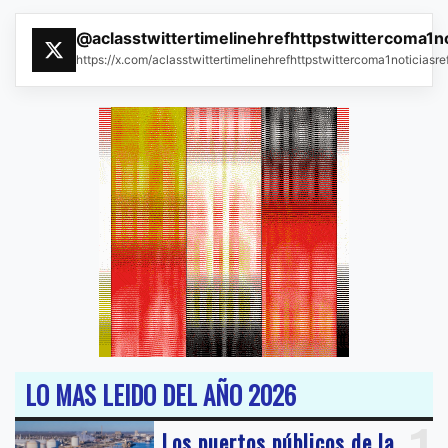
@aclasstwittertimelinehrefhttpstwittercoma1n
https://x.com/aclasstwittertimelinehrefhttpstwittercoma1noticias
LO MAS LEIDO DEL AÑO 2026
Los puertos públicos de la