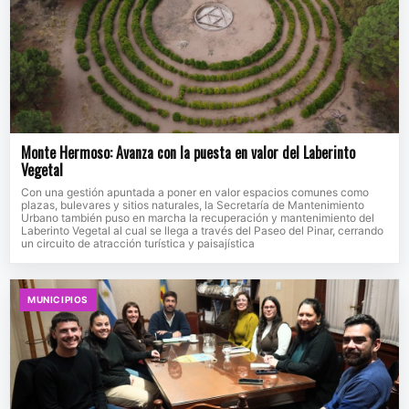
Monte Hermoso: Avanza con la puesta en valor del Laberinto
Vegetal
Con una gestión apuntada a poner en valor espacios comunes como
plazas, bulevares y sitios naturales, la Secretaría de Mantenimiento
Urbano también puso en marcha la recuperación y mantenimiento del
Laberinto Vegetal al cual se llega a través del Paseo del Pinar, cerrando
un circuito de atracción turística y paisajística
MUNICIPIOS